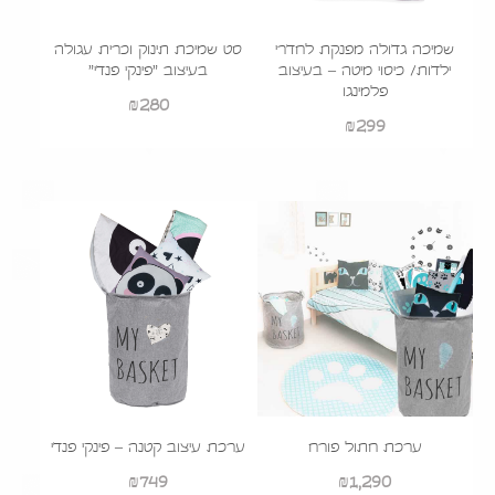
שמיכה גדולה מפנקת לחדרי
סט שמיכת תינוק וכרית עגולה
ילדות/ כיסוי מיטה – בעיצוב
בעיצוב "פינקי פנדי"
פלמינגו
₪
280
₪
299
ערכת חתול פורח
ערכת עיצוב קטנה – פינקי פנדי
₪
749
₪
1,290