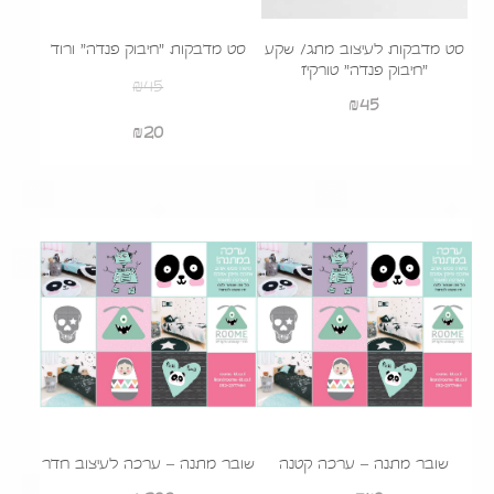
סט מדבקות לעיצוב מתג/ שקע
סט מדבקות "חיבוק פנדה" ורוד
"חיבוק פנדה" טורקיז
₪
45
₪
45
המחיר
המחיר
20
₪
המקורי
הנוכחי
היה:
הוא:
₪20.
₪45.
שובר מתנה – ערכה קטנה
שובר מתנה – ערכה לעיצוב חדר