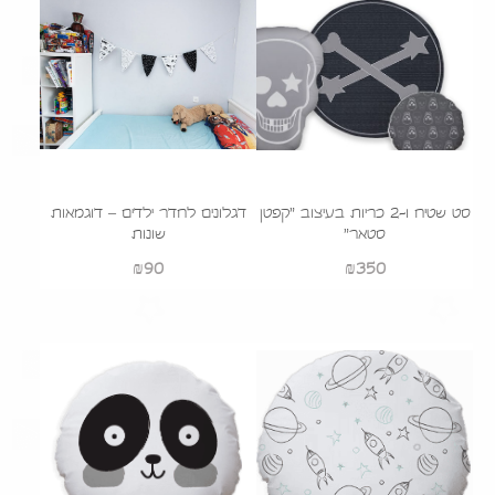
סט שטיח ו-2 כריות בעיצוב "קפטן
דגלונים לחדר ילדים – דוגמאות
סטאר"
שונות
₪
90
₪
350