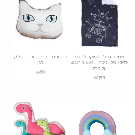
שמיכה גדולה מפנקת לחדרי
כרבובית – כרית בובה חתוליק
ילדים/ כיסוי מיטה – בעיצוב רובוט
לבן
על חלל
₪
80
₪
299