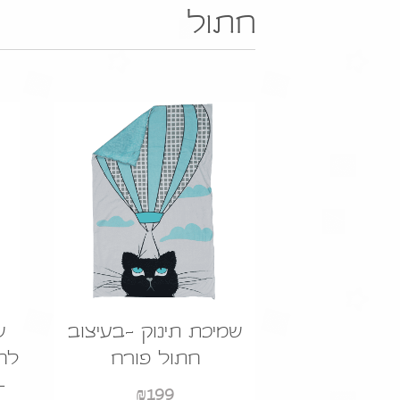
חתול
שמיכת תינוק -בעיצוב
ש
חתול פורח
לחד
–
₪
199