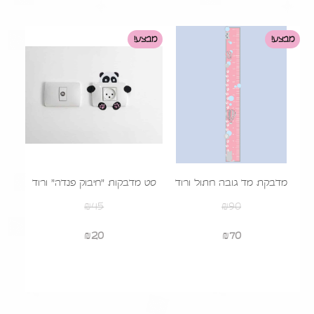
מבצע!
מבצע!
מדבקת מד גובה חתול ורוד
סט מדבקות "חיבוק פנדה" ורוד
₪
45
₪
90
המחיר
המחיר
המחיר
המחיר
70
₪
המקורי
הנוכחי
20
₪
המקורי
הנוכחי
היה:
הוא:
היה:
הוא:
₪20.
₪45.
₪70.
₪90.