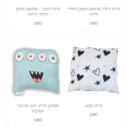
כרית ורודה פלמינגו מתוק לחדרי
כרית לבנה – פלמינגו מתוק
ילדות
לחדרי ילדות
₪
80
₪
80
כרית קיטש
מפלצון כרית: "אבו ארבע"
(טורקיז)
₪
80
₪
80