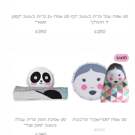
סט שטיח עגול וכרית בעיצוב "כף
סט שטיח ו-2 כריות בעיצוב "קפטן
יד חתוליק"
סטאר"
₪
350
₪
250
מבצע!
סט שטיח "מטריושקה" וכרבובית
סט שמיכת תינוק וכרית עגולה
בעיצוב "פינקי פנדי"
₪
330