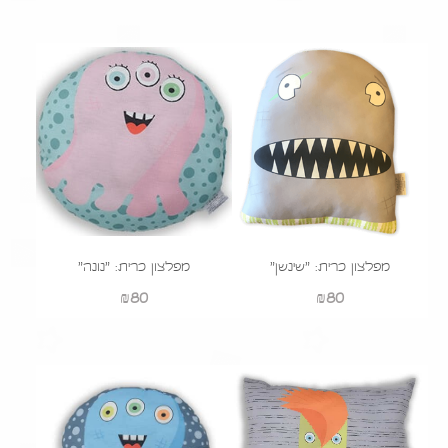
מפלצון כרית: "שינשן"
מפלצון כרית: "נונה"
₪
80
₪
80