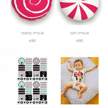
סו-כרית דאבי
סו-כרית בלאגנה
₪
90
₪
90