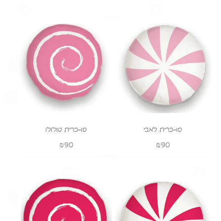
סו-כרית לאבי
סו-כרית טולולו
₪
90
₪
90