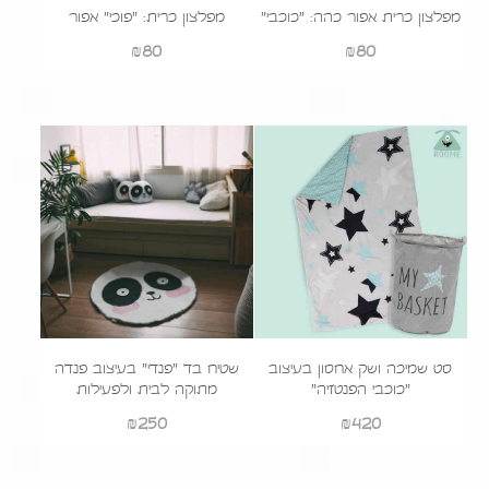
מפלצון כרית אפור כהה: "כוכבי"
מפלצון כרית: "פוכי" אפור
₪
80
₪
80
סט שמיכה ושק אחסון בעיצוב
שטיח בד "פנדי" בעיצוב פנדה
"כוכבי הפנטזיה"
מתוקה לבית ולפעילות
₪
250
₪
420