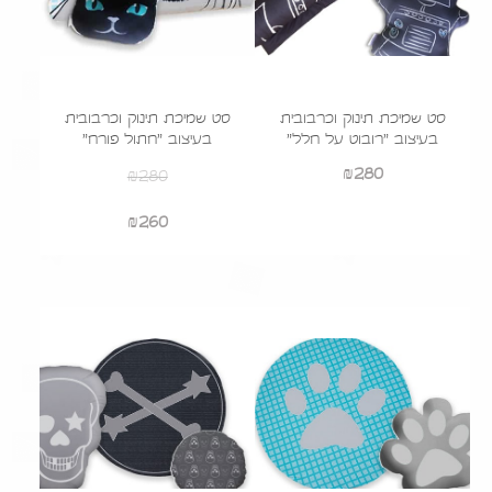
סט שמיכת תינוק וכרבובית
סט שמיכת תינוק וכרבובית
בעיצוב "רובוט על חלל"
בעיצוב "חתול פורח"
₪
280
₪
280
המחיר
המחיר
260
₪
המקורי
הנוכחי
היה:
הוא:
₪260.
₪280.