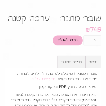
שובר מתנה – ערכה קטנה
₪
749
הוסף לעגלה
תיאור
מפרט המוצר
שובר המעניק זיכוי מלא לערכת חדר ילדים לבחירה
מתוך מגוון החדרים בעמוד
"הערכות שלנו".
השובר מגיע כקובץ PDF ובו קוד קופון.
הלקוח יבחר את הערכה מבין הערכות הקטנות (בשווי
690 ש"ח) ובשלב הקופה יקליד את הקופון והחדר בדרך
אליו! (הלקוח יכול לבחור שיטת משלוח או איסוף עצמי