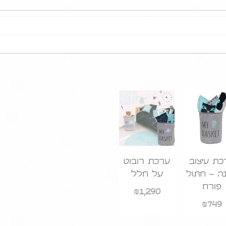
כת עיצוב
ערכת רובוט
ה – חתול
על חלל
פורח
₪
1,290
₪
749
נבנה ועוצב ע״י:
תדמית אינטראקטיב
עיצוב גרפי: לירון פיין