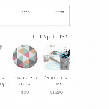
משקל
6 ק"ג
מוצרים קשורים
ערכת חתול
כרית צבעונית
ער
פורח
עגולה
קטנ
₪
80
₪
1,290