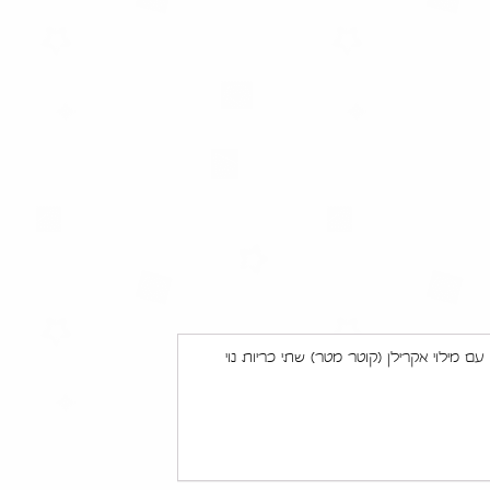
ן, שמיכה דו"צ עם מילוי אקרילן (180X115 ס"מ), שטיח בד עגול עם מילוי אקרילן (קוטר מטר) שתי כריות נוי