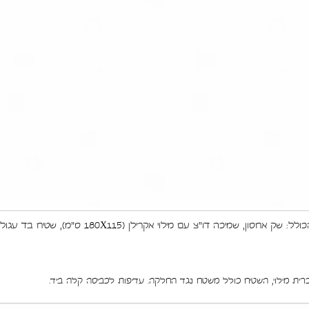
ערכת "קסם המטריושקה" המהממת, בפורמט הכולל: שק אחסו