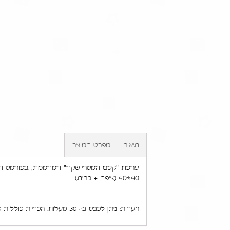
תיאור
מפרט המוצר
40*40 (ציפה + כרית)
הערות: ניתן לכבס ב- 30 מעלות. הכריות כוללות כרית מילוי, השטיח כולל משטח נגד החלקה. עדיפות לכביסה קלה ביד.