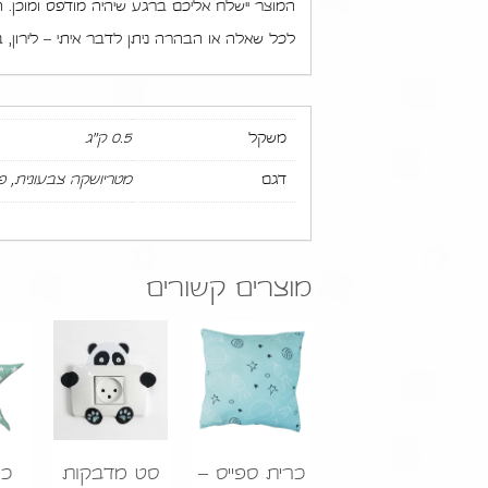
המוצר יישלח אליכם ברגע שיהיה מודפס ומוכן. המשלוח י
לכל שאלה או הבהרה ניתן לדבר איתי – לירון, בטלפון: 464
משקל
0.5 ק"ג
דגם
מטריושקה צבעונית, פ
מוצרים קשורים
כרית ספייס –
סט מדבקות
כר